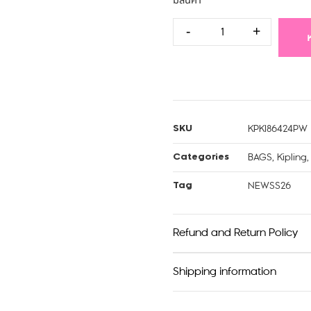
มีสินค้า
-
+
KPKI86424PW
SKU
BAGS
,
Kipling
Categories
NEWSS26
Tag
Refund and Return Policy
Shipping information