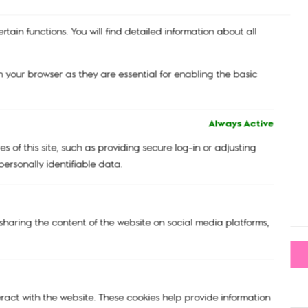
tain functions. You will find detailed information about all
 your browser as they are essential for enabling the basic
Always Active
 of this site, such as providing secure log-in or adjusting
ersonally identifiable data.
กระเป๋าเป้ รุ่น SEOUL S Blue Bleu 2
5,290.00
฿
3,968.00
฿
e sharing the content of the website on social media platforms,
-
+
eract with the website. These cookies help provide information