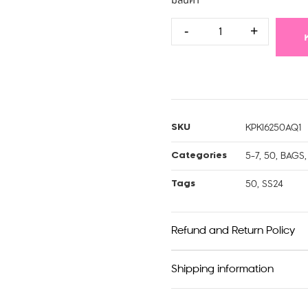
มีสินค้า
-
+
KPKI6250AQ1
SKU
5-7
,
50
,
BAGS
Categories
50
,
SS24
Tags
Refund and Return Policy
Shipping information