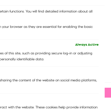
tain functions. You will find detailed information about all
 your browser as they are essential for enabling the basic
Always Active
 of this site, such as providing secure log-in or adjusting
ersonally identifiable data.
กระเป๋าสะพายไหล่ รุ่น DEFEA MINI Black Noir
3,990.00
฿
e sharing the content of the website on social media platforms,
-
+
eract with the website. These cookies help provide information