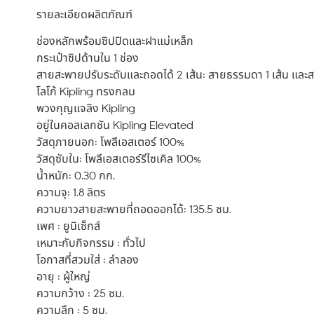
รายละเอียดผลิตภัณฑ์
ช่องหลักพร้อมซิปปิดและฝาแม่เหล็ก
กระเป๋าซิปด้านใน 1 ช่อง
สายสะพายปรับระดับและถอดได้ 2 เส้น: สายธรรมดา 1 เส้น และสายโ
โลโก้ Kipling ทรงกลม
พวงกุญแจลิง Kipling
อยู่ในคอลเลกชัน Kipling Elevated
วัสดุภายนอก: โพลีเอสเตอร์ 100%
วัสดุซับใน: โพลีเอสเตอร์รีไซเคิล 100%
น้ำหนัก: 0.30 กก.
ความจุ: 1.8 ลิตร
ความยาวสายสะพายที่ถอดออกได้: 135.5 ซม.
เพศ : ยูนิเซ็กส์
เหมาะกับกิจกรรม : ทั่วไป
โอกาสที่สวมใส่ : ลำลอง
อายุ : ผู้ใหญ่
ความกว้าง : 25 ซม.
ความลึก : 5 ซม.