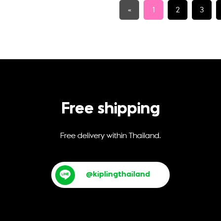
«
1
2
3
Free shipping
Free delivery within Thailand.
@kiplingthailand