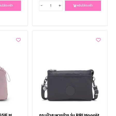
-
+
ิบใส่ตะกร้า
หยิบใส่ตะกร้า
ASSIE M
กระเป๋าสะพายข้าง รุ่น RIRI Moonlit