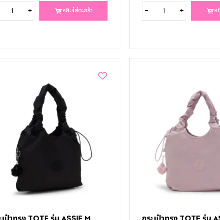
+
-
+
หยิบใส่ตะกร้า
หย
ะเป๋าทรง TOTE รุ่น ASSIE M
กระเป๋าทรง TOTE รุ่น 