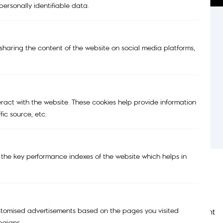
ersonally identifiable data.
e sharing the content of the website on social media platforms,
บริการคืนสินค้า
eract with the website. These cookies help provide information
เปลี่ยนและคืนสินค้าได้ง่าย
fic source, etc.
he key performance indexes of the website which helps in
Main Menu
Support
ustomised advertisements based on the pages you visited
NEW
My account
paigns.