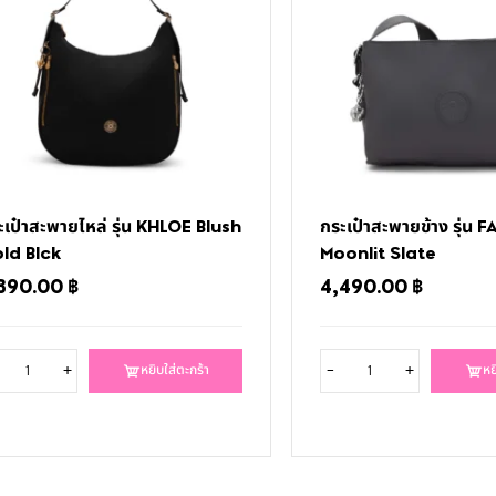
ะเป๋าสะพายไหล่ รุ่น KHLOE Blush
กระเป๋าสะพายข้าง รุ่น 
ld Blck
Moonlit Slate
,390.00
฿
4,490.00
฿
+
-
+
หยิบใส่ตะกร้า
หย