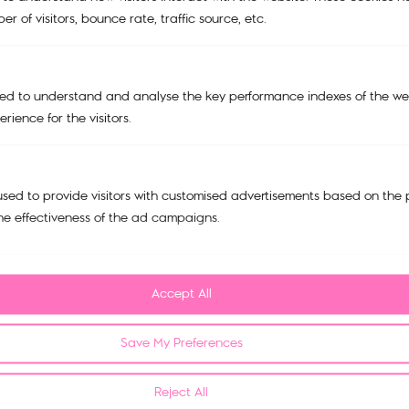
r of visitors, bounce rate, traffic source, etc.
My account
Cart
Tracking Order
ed to understand and analyse the key performance indexes of the web
rience for the visitors.
Refund and Return Policy
Privacy Policy
sed to provide visitors with customised advertisements based on the 
FAQ
he effectiveness of the ad campaigns.
Contact us
บริษัท มณียาคอนเซพทส์ จำกัด
518/5 ตึกมณียาเซ็นเตอร์ชั้น 15
Accept All
แขวงปทุมวัน เขตปทุมวัน
กรุงเทพมหานคร 10330
Save My Preferences
โทร : 026520630
Reject All
online@maneeya.com