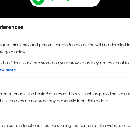
eferences
gate efficiently and perform certain functions. You will find detailed i
บริการคืนสินค้า
รับประกันสินค้า
คูปอง
tegory below.
เปลี่ยนและคืนสินค้าได้ง่าย
รับประกันสินค้าของแท้
คูปองส่วนลด
100%
ed as "Necessary" are stored on your browser as they are essential fo
ow more
Main Menu
ed to enable the basic features of this site, such as providing secure
NEW
hese cookies do not store any personally identifiable data.
KIPLING | SMILEY®
KIPLING x POWERPUFF GIRLS
orm certain functionalities like sharing the content of the website on 