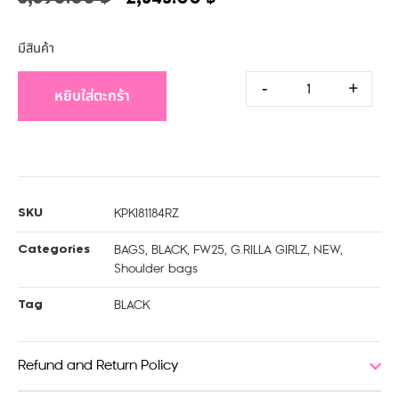
มีสินค้า
-
+
หยิบใส่ตะกร้า
KPKI81184RZ
SKU
BAGS
,
BLACK
,
FW25
,
G.RILLA GIRLZ
,
NEW
,
Categories
Shoulder bags
BLACK
Tag
Refund and Return Policy