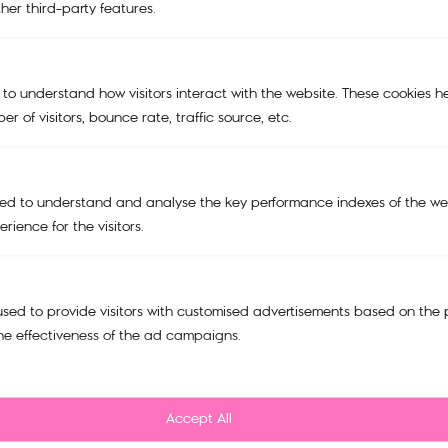
KIPLING X PEANUTS
her third-party features.
BAGS
TRAVEL BAGS
 to understand how visitors interact with the website. These cookies h
r of visitors, bounce rate, traffic source, etc.
ACCESSORIES
SALE
Support
ed to understand and analyse the key performance indexes of the web
My account
rience for the visitors.
Cart
Tracking Order
sed to provide visitors with customised advertisements based on the 
he effectiveness of the ad campaigns.
Refund and Return Policy
Privacy Policy
FAQ
Accept All
Contact us