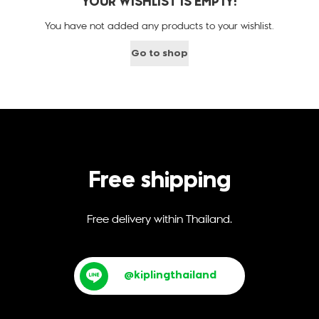
YOUR WISHLIST IS EMPTY!
You have not added any products to your wishlist.
Go to shop
Free shipping
Free delivery within Thailand.
@kiplingthailand