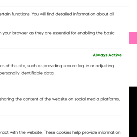
กระเป๋าสะพายข้าง รุ่น RIRI L CURIOUS LEOPARD
tain functions. You will find detailed information about all
4,190.00
฿
2,095.00
฿
 your browser as they are essential for enabling the basic
-
+
Always Active
 of this site, such as providing secure log-in or adjusting
ersonally identifiable data.
e sharing the content of the website on social media platforms,
eract with the website. These cookies help provide information