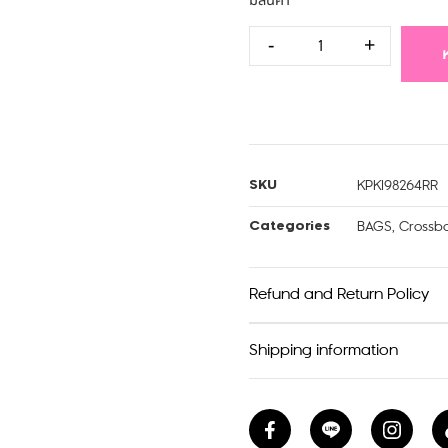
มีสินค้า
-
+
KPKI98264RR
SKU
BAGS
,
Crossb
Categories
Refund and Return Policy
Shipping information