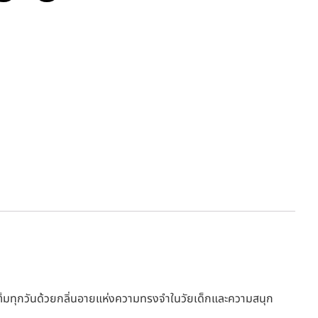
มเต็มทุกวันด้วยกลิ่นอายแห่งความทรงจำในวัยเด็กและความสนุก