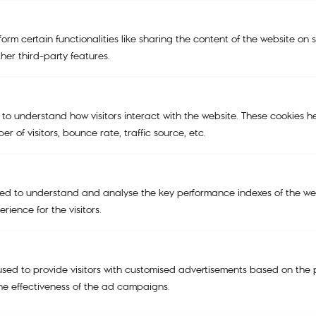
NEW
orm certain functionalities like sharing the content of the website on 
KIPLING | SMILEY®
her third-party features.
KIPLING x POWERPUFF GIRLS
KIPLING X PEANUTS
 to understand how visitors interact with the website. These cookies h
BAGS
r of visitors, bounce rate, traffic source, etc.
TRAVEL BAGS
ACCESSORIES
ed to understand and analyse the key performance indexes of the web
rience for the visitors.
SALE
Support
My account
sed to provide visitors with customised advertisements based on the 
Cart
he effectiveness of the ad campaigns.
Tracking Order