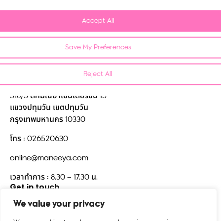
Refund and Return Policy
Accept All
Privacy Policy
Save My Preferences
FAQ
Contact us
Reject All
บริษัท มณียาคอนเซพทส์ จำกัด
518/5 ตึกมณียาเซ็นเตอร์ชั้น 15
แขวงปทุมวัน เขตปทุมวัน
กรุงเทพมหานคร 10330
โทร : 026520630
online@maneeya.com
เวลาทำการ : 8.30 – 17.30 น.
Get in touch
We value your privacy