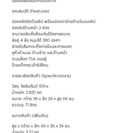
ปลอดภัยตลอดการเดินทาง
คุณสมบัติ (Features)
ช่องหลักปิดด้วยซิป พร้อมช่องตาข่ายด้านในแบบซิป
ช่องซิปด้านหน้า 2 ช่อง
สามารถจัดเก็บซ้อนกันได้หลายขนาด
ล้อคู่ 4 ล้อ หมุนได้ 360 องศา
สายรัดสัมภาระทั้งภายในและภายนอก
หูหิ้วด้านบน ด้านข้าง และด้านหน้า
ระบบล็อก TSA แบบคู่
ป้ายแท็กกระเป๋าซิลิโคน
รายละเอียดสินค้า (Specifications)
วัสดุ: โพลีเอไมด์ 100%
น้ำหนัก: 2.820 กก.
ขนาด: กว้าง 36 x ลึก 24 x สูง 66 ซม.
ความจุ: 71 ลิตร
ขนาดสินค้า (เพิ่มเติม)
สูง x กว้าง x ลึก: 66 x 36 x 24 ซม.
น้ำหนัก: 3.72 กก.