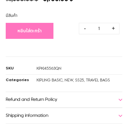
มีสินค้า
-
+
หยิบใส่ตะกร้า
KPKI45563QN
SKU
KIPLING BASIC
,
NEW
,
SS25
,
TRAVEL BAGS
Categories
Refund and Return Policy
Shipping information