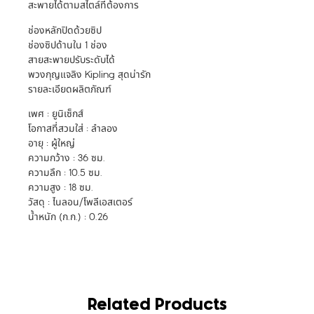
สะพายได้ตามสไตล์ที่ต้องการ
ช่องหลักปิดด้วยซิป
ช่องซิปด้านใน 1 ช่อง
สายสะพายปรับระดับได้
พวงกุญแจลิง Kipling สุดน่ารัก
รายละเอียดผลิตภัณฑ์
เพศ : ยูนิเซ็กส์
โอกาสที่สวมใส่ : ลำลอง
อายุ : ผู้ใหญ่
ความกว้าง : 36 ซม.
ความลึก : 10.5 ซม.
ความสูง : 18 ซม.
วัสดุ : ไนลอน/โพลีเอสเตอร์
น้ำหนัก (ก.ก.) : 0.26
Related Products