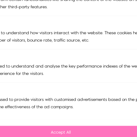
her third-party features.
KIPLING X PEANUTS
BAGS
 to understand how visitors interact with the website. These cookies h
TRAVEL BAGS
r of visitors, bounce rate, traffic source, etc.
ACCESSORIES
SALE
Support
ed to understand and analyse the key performance indexes of the web
rience for the visitors.
My account
Cart
Tracking Order
sed to provide visitors with customised advertisements based on the 
he effectiveness of the ad campaigns.
Refund and Return Policy
Privacy Policy
Accept All
FAQ