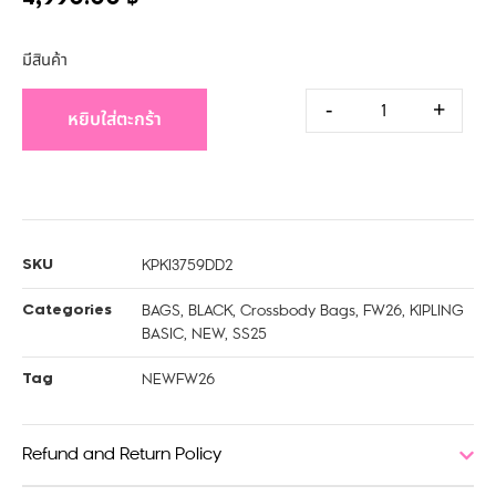
มีสินค้า
-
+
หยิบใส่ตะกร้า
KPKI3759DD2
SKU
BAGS
,
BLACK
,
Crossbody Bags
,
FW26
,
KIPLING
Categories
BASIC
,
NEW
,
SS25
NEWFW26
Tag
Refund and Return Policy