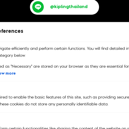
@kiplingthailand
eferences
gate efficiently and perform certain functions. You will find detailed i
บริการคืนสินค้า
รับประกันสินค้า
คูปอง
tegory below.
เปลี่ยนและคืนสินค้าได้ง่าย
รับประกันสินค้าของแท้
คูปองส่วนลด
100%
ed as "Necessary" are stored on your browser as they are essential fo
ow more
Main Menu
ed to enable the basic features of this site, such as providing secure
hese cookies do not store any personally identifiable data.
NEW
KIPLING | SMILEY®
KIPLING x POWERPUFF GIRLS
orm certain functionalities like sharing the content of the website on 