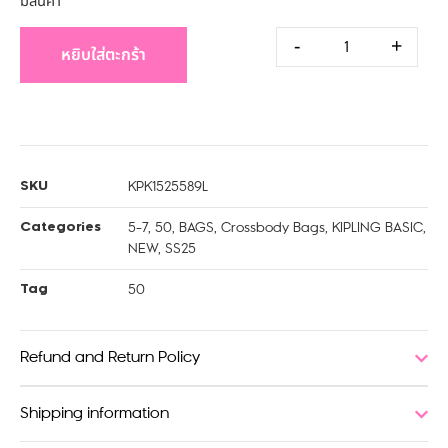
มีสินค้า
-
+
หยิบใส่ตะกร้า
KPK1525589L
SKU
5-7
,
50
,
BAGS
,
Crossbody Bags
,
KIPLING BASIC
,
Categories
NEW
,
SS25
50
Tag
Refund and Return Policy
Shipping information