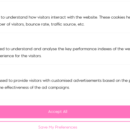
TRAVEL BAGS
ACCESSORIES
 to understand how visitors interact with the website. These cookies h
r of visitors, bounce rate, traffic source, etc.
SALE
Support
My account
ed to understand and analyse the key performance indexes of the web
Cart
rience for the visitors.
Tracking Order
Refund and Return Policy
sed to provide visitors with customised advertisements based on the 
he effectiveness of the ad campaigns.
Privacy Policy
FAQ
Contact us
Accept All
บริษัท มณียาคอนเซพทส์ จำกัด
518/5 ตึกมณียาเซ็นเตอร์ชั้น 15
Save My Preferences