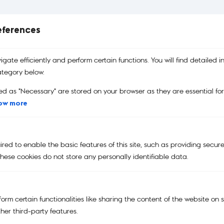
eferences
บริการคืนสินค้า
รับประกันสินค้า
คูปอง
เปลี่ยนและคืนสินค้าได้ง่าย
รับประกันสินค้าของแท้
คูปองส่วนลด
gate efficiently and perform certain functions. You will find detailed i
100%
tegory below.
ed as "Necessary" are stored on your browser as they are essential fo
ow more
Main Menu
NEW
ed to enable the basic features of this site, such as providing secure
KIPLING | SMILEY®
hese cookies do not store any personally identifiable data.
KIPLING x POWERPUFF GIRLS
KIPLING X PEANUTS
orm certain functionalities like sharing the content of the website on 
her third-party features.
BAGS