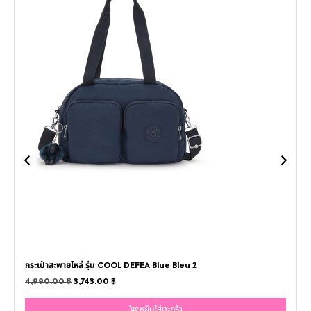
กระเป๋าสะพายไหล่ รุ่น COOL DEFEA Blue Bleu 2
4,990.00
฿
3,743.00
฿
หยิบใส่ตะกร้า