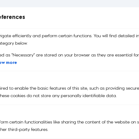
eferences
บริการคืนสินค้า
รับประกันสินค้า
คูปอง
เปลี่ยนและคืนสินค้าได้ง่าย
รับประกันสินค้าของแท้
คูปองส่วนลด
gate efficiently and perform certain functions. You will find detailed i
100%
tegory below.
ed as "Necessary" are stored on your browser as they are essential fo
ow more
Main Menu
NEW
ed to enable the basic features of this site, such as providing secure
KIPLING | SMILEY®
hese cookies do not store any personally identifiable data.
KIPLING x POWERPUFF GIRLS
KIPLING X PEANUTS
orm certain functionalities like sharing the content of the website on 
BAGS
her third-party features.