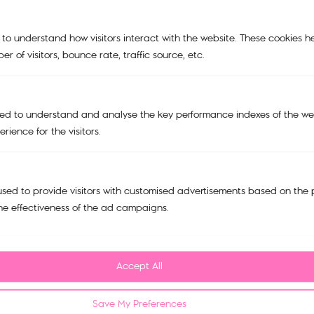
TRAVEL BAGS
ACCESSORIES
 to understand how visitors interact with the website. These cookies h
r of visitors, bounce rate, traffic source, etc.
SALE
Support
My account
ed to understand and analyse the key performance indexes of the web
Cart
rience for the visitors.
Tracking Order
Refund and Return Policy
sed to provide visitors with customised advertisements based on the 
he effectiveness of the ad campaigns.
Privacy Policy
FAQ
Contact us
Accept All
บริษัท มณียาคอนเซพทส์ จำกัด
518/5 ตึกมณียาเซ็นเตอร์ชั้น 15
Save My Preferences
แขวงปทุมวัน เขตปทุมวัน