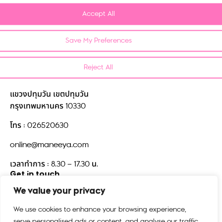
Refund and Return Policy
Accept All
Privacy Policy
FAQ
Save My Preferences
Contact us
Reject All
บริษัท มณียาคอนเซพทส์ จำกัด
518/5 ตึกมณียาเซ็นเตอร์ชั้น 15
แขวงปทุมวัน เขตปทุมวัน
กรุงเทพมหานคร 10330
โทร : 026520630
online@maneeya.com
เวลาทำการ : 8.30 – 17.30 น.
Get in touch
We value your privacy
We use cookies to enhance your browsing experience,
serve personalised ads or content, and analyse our traffic.