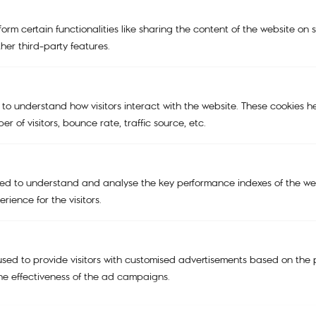
NEW
KIPLING | SMILEY®
orm certain functionalities like sharing the content of the website on 
her third-party features.
KIPLING x POWERPUFF GIRLS
KIPLING X PEANUTS
 to understand how visitors interact with the website. These cookies h
BAGS
r of visitors, bounce rate, traffic source, etc.
TRAVEL BAGS
ACCESSORIES
ed to understand and analyse the key performance indexes of the web
SALE
rience for the visitors.
Support
My account
sed to provide visitors with customised advertisements based on the 
Cart
he effectiveness of the ad campaigns.
Tracking Order