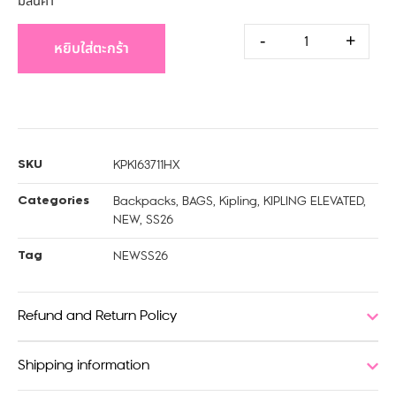
มีสินค้า
-
+
หยิบใส่ตะกร้า
KPKI63711HX
SKU
Backpacks
,
BAGS
,
Kipling
,
KIPLING ELEVATED
,
Categories
NEW
,
SS26
NEWSS26
Tag
Refund and Return Policy
Shipping information