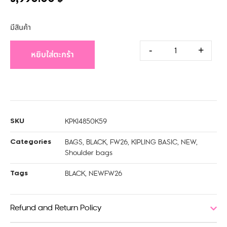
มีสินค้า
-
+
หยิบใส่ตะกร้า
KPKI4850K59
SKU
BAGS
,
BLACK
,
FW26
,
KIPLING BASIC
,
NEW
,
Categories
Shoulder bags
BLACK
,
NEWFW26
Tags
Refund and Return Policy