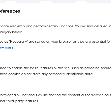
eferences
บริการคืนสินค้า
รับประกันสินค้า
คูปอง
เปลี่ยนและคืนสินค้าได้ง่าย
รับประกันสินค้าของแท้
คูปองส่วนลด
100%
gate efficiently and perform certain functions. You will find detailed i
tegory below.
ed as "Necessary" are stored on your browser as they are essential fo
ow more
Main Menu
NEW
ed to enable the basic features of this site, such as providing secure
KIPLING | SMILEY®
hese cookies do not store any personally identifiable data.
KIPLING x POWERPUFF GIRLS
KIPLING X PEANUTS
orm certain functionalities like sharing the content of the website on 
BAGS
her third-party features.
TRAVEL BAGS