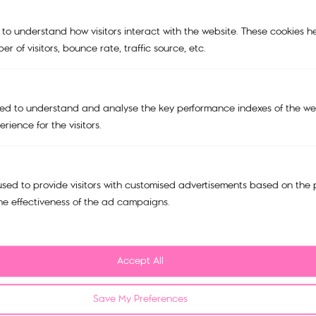
ACCESSORIES
 to understand how visitors interact with the website. These cookies h
SALE
r of visitors, bounce rate, traffic source, etc.
Support
My account
ed to understand and analyse the key performance indexes of the web
Cart
rience for the visitors.
Tracking Order
Refund and Return Policy
sed to provide visitors with customised advertisements based on the 
Privacy Policy
he effectiveness of the ad campaigns.
FAQ
Contact us
Accept All
บริษัท มณียาคอนเซพทส์ จำกัด
518/5 ตึกมณียาเซ็นเตอร์ชั้น 15
Save My Preferences
แขวงปทุมวัน เขตปทุมวัน