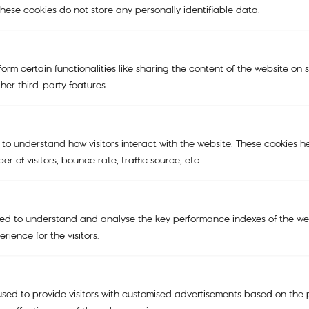
hese cookies do not store any personally identifiable data.
Main Menu
orm certain functionalities like sharing the content of the website on 
NEW
her third-party features.
KIPLING | SMILEY®
KIPLING x POWERPUFF GIRLS
 to understand how visitors interact with the website. These cookies h
r of visitors, bounce rate, traffic source, etc.
KIPLING X PEANUTS
BAGS
TRAVEL BAGS
ed to understand and analyse the key performance indexes of the web
rience for the visitors.
ACCESSORIES
SALE
Support
sed to provide visitors with customised advertisements based on the 