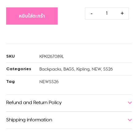
-
+
หยิบใส่ตะกร้า
KPKI267089L
SKU
Backpacks
,
BAGS
,
Kipling
,
NEW
,
SS26
Categories
NEWSS26
Tag
Refund and Return Policy
Shipping information