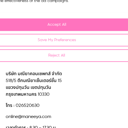
My account
he effectiveness of the ad campaigns.
Cart
Tracking Order
Accept All
Refund and Return Policy
Save My Preferences
Privacy Policy
Reject All
FAQ
Contact us
บริษัท มณียาคอนเซพทส์ จำกัด
518/5 ตึกมณียาเซ็นเตอร์ชั้น 15
แขวงปทุมวัน เขตปทุมวัน
กรุงเทพมหานคร 10330
โทร : 026520630
online@maneeya.com
เวลาทำการ : 8.30 – 17.30 น.