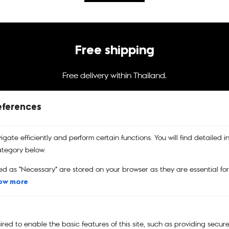
Free shipping
Free delivery within Thailand.
eferences
@kiplingthailand
gate efficiently and perform certain functions. You will find detailed i
tegory below.
ed as "Necessary" are stored on your browser as they are essential fo
ow more
บริการคืนสินค้า
รับประกันสินค้า
คูปอง
เปลี่ยนและคืนสินค้าได้ง่าย
รับประกันสินค้าของแท้
คูปองส่วนลด
100%
ed to enable the basic features of this site, such as providing secure