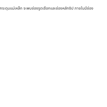
มกระดุมแม่เหล็ก จะพบช่องรูดเชือกและช่องหลักซิป ภายในมีช่อง