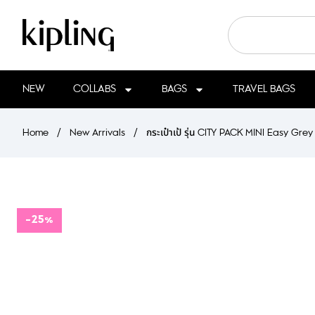
NEW
COLLABS
BAGS
TRAVEL BAGS
Home
/
New Arrivals
/
กระเป๋าเป้ รุ่น CITY PACK MINI Easy Grey
-25%