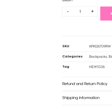
มีสินค้า
-
+
KPKI26709RW
SKU
Backpacks
,
B
Categories
NEWSS26
Tag
Refund and Return Policy
Shipping information