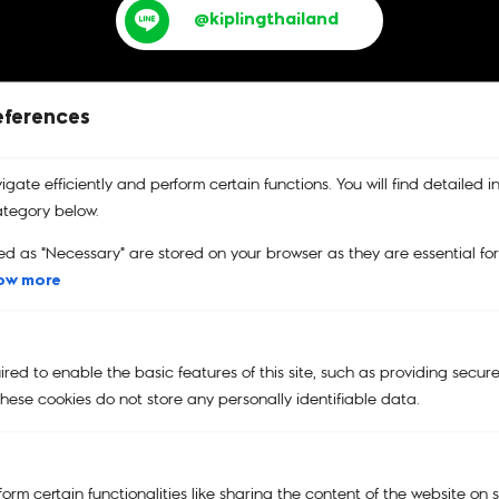
@kiplingthailand
eferences
gate efficiently and perform certain functions. You will find detailed i
บริการคืนสินค้า
รับประกันสินค้า
คูปอง
tegory below.
เปลี่ยนและคืนสินค้าได้ง่าย
รับประกันสินค้าของแท้
คูปองส่วนลด
100%
ed as "Necessary" are stored on your browser as they are essential fo
ow more
Main Menu
ed to enable the basic features of this site, such as providing secure
NEW
hese cookies do not store any personally identifiable data.
KIPLING | SMILEY®
KIPLING x POWERPUFF GIRLS
orm certain functionalities like sharing the content of the website on 