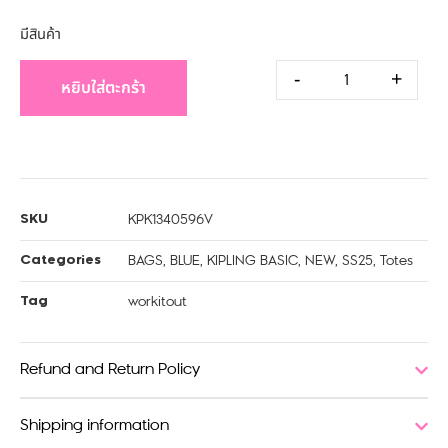
มีสินค้า
-
+
หยิบใส่ตะกร้า
KPK1340596V
SKU
BAGS
,
BLUE
,
KIPLING BASIC
,
NEW
,
SS25
,
Totes
Categories
workitout
Tag
Refund and Return Policy
Shipping information