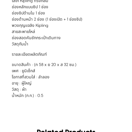
โลโก้ Kipling ทรงกลม
ช่องหลักแบบซิป 1 ช่อง
ช่องซิปด้านใน 1 ช่อง
ช่องด้านหน้า 2 ช่อง (1 ช่องเปิด + 1 ช่องซิป)
พวงกุญแจลิง Kipling
สายสะพายไหล่
ช่องสอดคันชักกระเป๋าเดินทาง
วัสดุกันน้ำ
รายละเอียดผลิตภัณฑ์
ขนาดสินค้า : (ก 58 x ย 20 x ส 32 ซม.)
เพศ : ยูนิเซ็กส์
โอกาสที่สวมใส่ : ลำลอง
อายุ : ผู้ใหญ่
วัสดุ : ผ้า
น้ำหนัก (ก.ก.) : 0.5