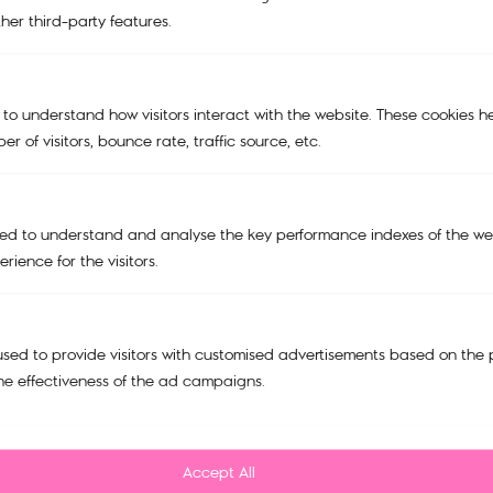
her third-party features.
KIPLING X PEANUTS
BAGS
TRAVEL BAGS
 to understand how visitors interact with the website. These cookies h
r of visitors, bounce rate, traffic source, etc.
ACCESSORIES
SALE
Support
ed to understand and analyse the key performance indexes of the web
rience for the visitors.
My account
Cart
Tracking Order
sed to provide visitors with customised advertisements based on the 
he effectiveness of the ad campaigns.
Refund and Return Policy
Privacy Policy
Accept All
FAQ