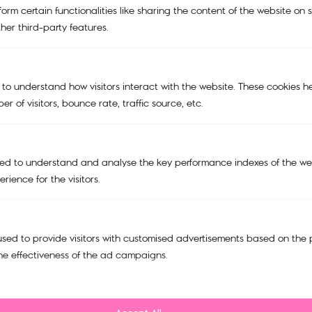
orm certain functionalities like sharing the content of the website on 
KIPLING x POWERPUFF GIRLS
her third-party features.
KIPLING X PEANUTS
BAGS
 to understand how visitors interact with the website. These cookies h
TRAVEL BAGS
r of visitors, bounce rate, traffic source, etc.
ACCESSORIES
SALE
ed to understand and analyse the key performance indexes of the web
Support
rience for the visitors.
My account
Cart
sed to provide visitors with customised advertisements based on the 
Tracking Order
he effectiveness of the ad campaigns.
Refund and Return Policy
Privacy Policy