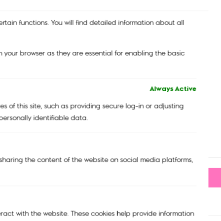
tain functions. You will find detailed information about all
 your browser as they are essential for enabling the basic
Always Active
 of this site, such as providing secure log-in or adjusting
ersonally identifiable data.
กระเป๋าสะพายข้าง รุ่น ABANU M Black Noir
4,490.00
฿
e sharing the content of the website on social media platforms,
-
+
eract with the website. These cookies help provide information