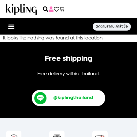
ติดตามสถานะคำสั่งซื้อ
It looks like nothing was found at this location.
Free shipping
Free delivery within Thailand.
@kiplingthailand