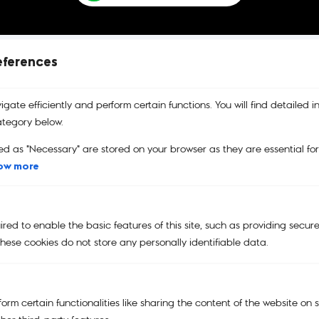
eferences
gate efficiently and perform certain functions. You will find detailed i
บริการคืนสินค้า
รับประกันสินค้า
คูปอง
เปลี่ยนและคืนสินค้าได้ง่าย
รับประกันสินค้าของแท้
คูปองส่วนลด
tegory below.
100%
ed as "Necessary" are stored on your browser as they are essential fo
ow more
Main Menu
ed to enable the basic features of this site, such as providing secure
NEW
hese cookies do not store any personally identifiable data.
KIPLING | SMILEY®
KIPLING x POWERPUFF GIRLS
orm certain functionalities like sharing the content of the website on 
KIPLING X PEANUTS