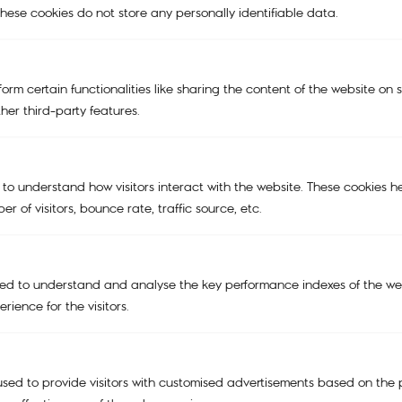
hese cookies do not store any personally identifiable data.
Main Menu
orm certain functionalities like sharing the content of the website on 
NEW
her third-party features.
KIPLING | SMILEY®
KIPLING x POWERPUFF GIRLS
 to understand how visitors interact with the website. These cookies h
r of visitors, bounce rate, traffic source, etc.
KIPLING X PEANUTS
BAGS
TRAVEL BAGS
ed to understand and analyse the key performance indexes of the web
rience for the visitors.
ACCESSORIES
SALE
Support
sed to provide visitors with customised advertisements based on the 