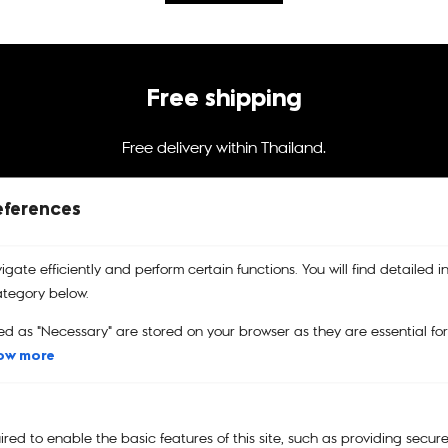
Free shipping
Free delivery within Thailand.
eferences
@kiplingthailand
gate efficiently and perform certain functions. You will find detailed i
tegory below.
ed as "Necessary" are stored on your browser as they are essential fo
ow more
บริการคืนสินค้า
รับประกันสินค้า
คูปอง
เปลี่ยนและคืนสินค้าได้ง่าย
รับประกันสินค้าของแท้
คูปองส่วนลด
100%
ed to enable the basic features of this site, such as providing secure