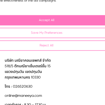
My account
he effectiveness of the ad campaigns.
Cart
Tracking Order
Accept All
Refund and Return Policy
Save My Preferences
Privacy Policy
Reject All
FAQ
Contact us
บริษัท มณียาคอนเซพทส์ จำกัด
518/5 ตึกมณียาเซ็นเตอร์ชั้น 15
แขวงปทุมวัน เขตปทุมวัน
กรุงเทพมหานคร 10330
โทร : 026520630
online@maneeya.com
เวลาทำการ : 8.30 – 17.30 น.