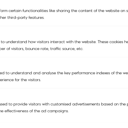
KIPLING | SMILEY®
orm certain functionalities like sharing the content of the website on 
her third-party features.
KIPLING x POWERPUFF GIRLS
KIPLING X PEANUTS
 to understand how visitors interact with the website. These cookies h
BAGS
r of visitors, bounce rate, traffic source, etc.
TRAVEL BAGS
ACCESSORIES
ed to understand and analyse the key performance indexes of the web
SALE
rience for the visitors.
Support
My account
sed to provide visitors with customised advertisements based on the 
Cart
he effectiveness of the ad campaigns.
Tracking Order
Refund and Return Policy