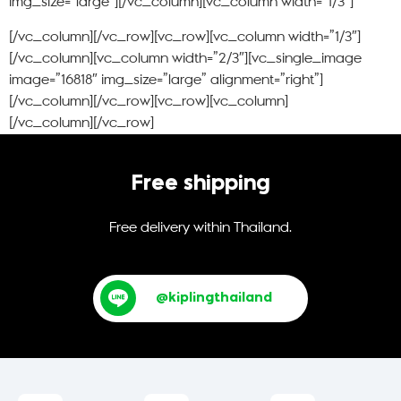
img_size=”large”][/vc_column][vc_column width=”1/3″]
[/vc_column][/vc_row][vc_row][vc_column width=”1/3″]
[/vc_column][vc_column width=”2/3″][vc_single_image
image=”16818″ img_size=”large” alignment=”right”]
[/vc_column][/vc_row][vc_row][vc_column]
[/vc_column][/vc_row]
Free shipping
Free delivery within Thailand.
@kiplingthailand