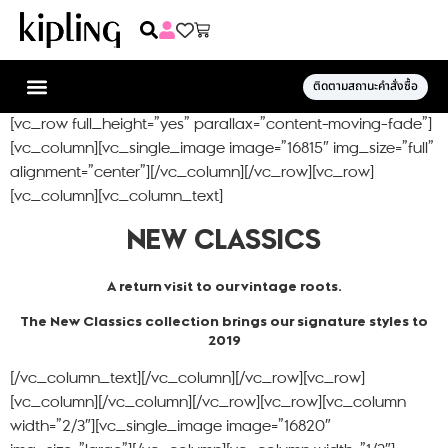
ติดตามสถานะคำสั่งซื้อ
[vc_row full_height=”yes” parallax=”content-moving-fade”]
[vc_column][vc_single_image image=”16815″ img_size=”full”
alignment=”center”][/vc_column][/vc_row][vc_row]
[vc_column][vc_column_text]
NEW CLASSICS
A return visit to our vintage roots.
The New Classics collection brings our signature styles to
2019
[/vc_column_text][/vc_column][/vc_row][vc_row]
[vc_column][/vc_column][/vc_row][vc_row][vc_column
width=”2/3″][vc_single_image image=”16820″